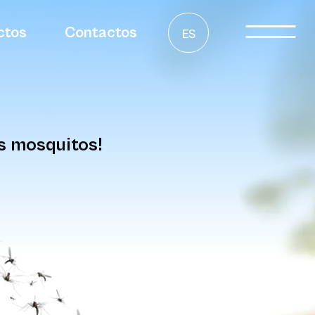
ctos
Contactos
ES
os mosquitos!