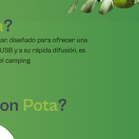
a
?
usar, diseñado para ofrecer una
USB y a su rápida difusión, es
 el camping.
con
Pota
?