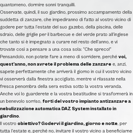
quantomeno, dormire sonni tranquilli.
Osservate, quindi, il suo giardino, prossimo accampamento della
suddetta di zanzare, che impediranno di fatto al vostro vicino di
godere per tutta l’estate del suo gazebo, della piscina, delle
sdraio, delle griglie per il barbecue e del verde prato all’inglese
che tanto si è impegnato a curare nel resto dell’anno, e vi
trovate così a pensare a una cosa sola:
“Che spreco!”
Pensandolo, non potete fare a meno di sorridere, perché
voi,
quest’anno, non avrete il problema delle zanzare
e, anzi,
sapete perfettamente che arriverà il giorno in cui il vostro vicino
vi osserverà dalla finestra accigliato, mentre vi rilassate nella
fresca penombra della sera estiva sotto la vostra veranda.
Anche voi lo guarderete e la vostra beatitudine si trasformerà in
un benevolo sorriso,
forti del vostro impianto antizanzare a
nebulizzazione automatica DAZ System installato in
giardino
.
Il vostro
obiettivo? Godervi il giardino, giorno e notte
, per
tutta l’estate e, perché no, invitare il vostro vicino a beneficiarne