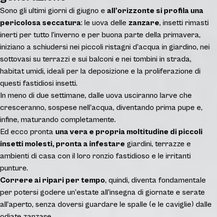
Sono gli ultimi giorni di giugno e
all’orizzonte si profila una
pericolosa seccatura
: le uova delle
zanzare
, insetti rimasti
inerti per tutto l’inverno e per buona parte della primavera,
iniziano a schiudersi nei piccoli ristagni d’acqua in giardino, nei
sottovasi su terrazzi e sui balconi e nei tombini in strada,
habitat umidi, ideali per la deposizione e la proliferazione di
questi fastidiosi insetti.
In meno di due settimane, dalle uova usciranno larve che
cresceranno, sospese nell’acqua, diventando prima pupe e,
infine, maturando completamente.
Ed ecco pronta
una vera e propria moltitudine di piccoli
insetti molesti
, pronta a infestare
giardini, terrazze e
ambienti di casa con il loro ronzio fastidioso e le irritanti
punture.
Correre ai ripari per tempo
, quindi, diventa fondamentale
per potersi godere un’estate all’insegna di giornate e serate
all’aperto, senza doversi guardare le spalle (e le caviglie) dalle
odiate zanzare.