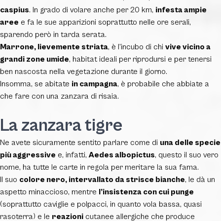
caspius
. In grado di volare anche per 20 km,
infesta ampie
aree
e fa le sue apparizioni soprattutto nelle ore serali,
sparendo però in tarda serata.
Marrone, lievemente striata
, è l’incubo di chi
vive vicino a
grandi zone umide
, habitat ideali per riprodursi e per tenersi
ben nascosta nella vegetazione durante il giorno.
Insomma, se abitate
in campagna
, è probabile che abbiate a
che fare con una zanzara di risaia.
La zanzara tigre
Ne avete sicuramente sentito parlare come di
una delle specie
più aggressive
e, infatti,
Aedes albopictus
, questo il suo vero
nome, ha tutte le carte in regola per meritare la sua fama.
Il suo
colore nero, intervallato da strisce bianche
, le dà un
aspetto minaccioso, mentre
l’insistenza con cui punge
(soprattutto caviglie e polpacci, in quanto vola bassa, quasi
rasoterra) e le
reazioni
cutanee allergiche che produce