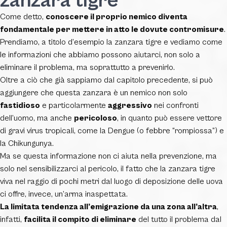
zanzara tigre
Come detto,
conoscere il proprio nemico diventa
fondamentale per mettere in atto le dovute contromisure
.
Prendiamo, a titolo d’esempio la zanzara tigre e vediamo come
le informazioni che abbiamo possono aiutarci, non solo a
eliminare il problema, ma soprattutto a prevenirlo.
Oltre a ciò che già sappiamo dal capitolo precedente, si può
aggiungere che questa zanzara è un nemico non solo
fastidioso
e particolarmente
aggressivo
nei confronti
dell’uomo, ma anche
pericoloso
, in quanto può essere vettore
di gravi virus tropicali, come la Dengue (o febbre “rompiossa”) e
la Chikungunya.
Ma se questa informazione non ci aiuta nella prevenzione, ma
solo nel sensibilizzarci al pericolo, il fatto che la zanzara tigre
viva nel raggio di pochi metri dal luogo di deposizione delle uova
ci offre, invece, un’arma inaspettata.
La limitata tendenza all’emigrazione da una zona all’altra
,
infatti,
facilita il compito di eliminare
del tutto il problema dal