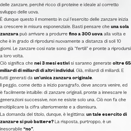
delle zanzare, perché ricco di proteine e ideale al corretto
sviluppo delle uova.
È dunque questo il momento in cui l’esercito delle zanzare inizia
a crescere in misura esponenziale. Basti pensare che
una sola
zanzara
può arrivare a produrre
fino a 300 uova
alla volta e
che è in grado di riprodursi nuovamente a distanza di soli 10
giorni. Le zanzare così nate sono già “fertili” e pronte a riprodursi
a loro volta.
Ciò significa che
nei 3 mesi estivi
si saranno generate
oltre 65
miliardi di miliardi di altri individui
. Già, miliardi di miliardi. E
tutti generati da
un’unica zanzara originale
.
Il peggio, come detto a inizio paragrafo, deve ancora venire, ed
è facilmente intuibile: di zanzare originali, pronte a innescare le
generazioni successive, non ne esiste solo una. Ciò non fa che
moltiplicare la cifra ulteriormente e a dismisura.
La domanda del titolo, dunque, è legittima:
un tale esercito di
zanzare si può battere?
La risposta, purtroppo, è un
inesorabile
“no”
.