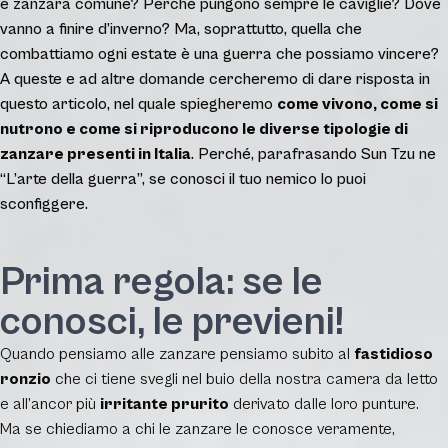
e zanzara comune? Perché pungono sempre le caviglie? Dove
vanno a finire d’inverno? Ma, soprattutto, quella che
combattiamo ogni estate è una guerra che possiamo vincere?
A queste e ad altre domande cercheremo di dare risposta in
questo articolo, nel quale spiegheremo
come vivono, come si
nutrono e come si riproducono le diverse tipologie di
zanzare presenti in Italia
. Perché, parafrasando Sun Tzu ne
“L’arte della guerra”, se conosci il tuo nemico lo puoi
sconfiggere.
Prima regola: se le
conosci, le previeni!
Quando pensiamo alle zanzare pensiamo subito al
fastidioso
ronzio
che ci tiene svegli nel buio della nostra camera da letto
e all’ancor più
irritante prurito
derivato dalle loro punture.
Ma se chiediamo a chi le zanzare le conosce veramente,