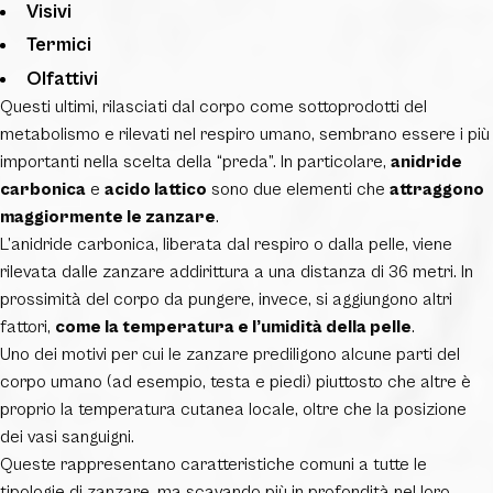
Visivi
Termici
Olfattivi
Questi ultimi, rilasciati dal corpo come sottoprodotti del
metabolismo e rilevati nel respiro umano, sembrano essere i più
importanti nella scelta della “preda”. In particolare,
anidride
carbonica
e
acido lattico
sono due elementi che
attraggono
maggiormente le zanzare
.
L’anidride carbonica, liberata dal respiro o dalla pelle, viene
rilevata dalle zanzare addirittura a una distanza di 36 metri. In
prossimità del corpo da pungere, invece, si aggiungono altri
fattori,
come la temperatura e l’umidità della pelle
.
Uno dei motivi per cui le zanzare prediligono alcune parti del
corpo umano (ad esempio, testa e piedi) piuttosto che altre è
proprio la temperatura cutanea locale, oltre che la posizione
dei vasi sanguigni.
Queste rappresentano caratteristiche comuni a tutte le
tipologie di zanzare, ma scavando più in profondità nel loro