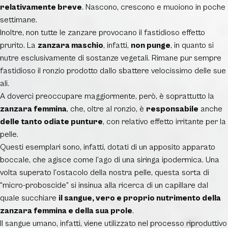
relativamente breve
. Nascono, crescono e muoiono in poche
settimane.
Inoltre, non tutte le zanzare provocano il fastidioso effetto
prurito. La
zanzara maschio
, infatti,
non punge
, in quanto si
nutre esclusivamente di sostanze vegetali. Rimane pur sempre
fastidioso il ronzio prodotto dallo sbattere velocissimo delle sue
ali.
A doverci preoccupare maggiormente, però, è soprattutto la
zanzara femmina
, che, oltre al ronzio, è
responsabile
anche
delle tanto odiate punture
, con relativo effetto irritante per la
pelle.
Questi esemplari sono, infatti, dotati di un apposito apparato
boccale, che agisce come l’ago di una siringa ipodermica. Una
volta superato l’ostacolo della nostra pelle, questa sorta di
“micro-proboscide” si insinua alla ricerca di un capillare dal
quale succhiare
il sangue, vero e proprio nutrimento della
zanzara femmina e della sua prole
.
Il sangue umano, infatti, viene utilizzato nel processo riproduttivo